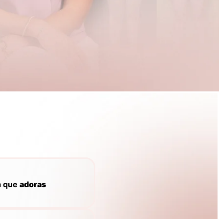
a que
adoras