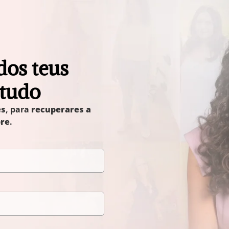
dos teus
 tudo
es
, para
recuperares a
pre
.