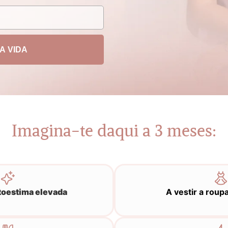
A VIDA
Imagina-te daqui a 3 meses:
toestima elevada
A vestir a roup