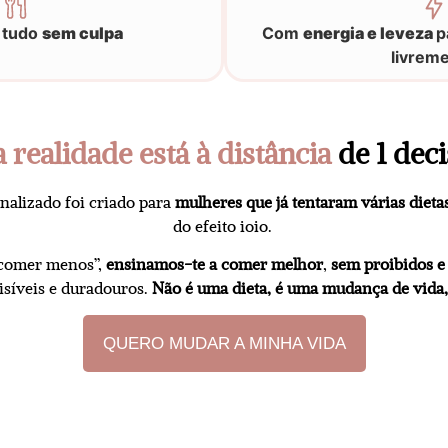
 tudo
sem culpa
Com
energia e leveza
p
livrem
a realidade está à distância
de 1 deci
lizado foi criado para
mulheres que já tentaram várias dieta
do efeito ioio.
“comer menos”,
ensinamos-te a comer melhor
,
sem proibidos e
isíveis e duradouros.
Não é uma dieta, é uma mudança de vida, 
QUERO MUDAR A MINHA VIDA