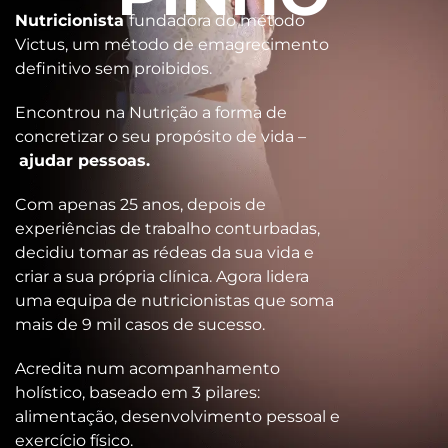
Nutricionista
fundadora do método
Victus, um método de emagrecimento
definitivo sem proibidos.
Encontrou na Nutrição a forma de
concretizar o seu propósito de vida –
ajudar pessoas.
Com apenas 25 anos, depois de
experiências de trabalho conturbadas,
decidiu tomar as rédeas da sua vida e
criar a sua própria clínica. Agora lidera
uma equipa de nutricionistas que soma
mais de 9 mil casos de sucesso.
Acredita num acompanhamento
holístico, baseado em 3 pilares:
alimentação, desenvolvimento pessoal e
exercício físico.