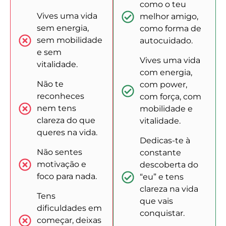
como o teu
Vives uma vida
melhor amigo,
sem energia,
como forma de
sem mobilidade
autocuidado.
e sem
Vives uma vida
vitalidade.
com energia,
Não te
com power,
reconheces
com força, com
nem tens
mobilidade e
clareza do que
vitalidade.
queres na vida.
Dedicas-te à
Não sentes
constante
motivação e
descoberta do
foco para nada.
“eu” e tens
clareza na vida
Tens
que vais
dificuldades em
conquistar.
começar, deixas