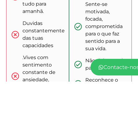
tudo para
Sente-se
amanhã.
motivada,
focada,
Duvidas
comprometida
constantemente
para o que faz
das tuas
sentido para a
capacidades
sua vida.
.Vives com
Não deixas nada
sentimento
Contacte-nos
para amanhã.
constante de
ansiedade,
Reconhece o
medo, stress,
teu potencial.
insegurança.
Identificas e
Comparação
sabes gerir as
excessiva com
suas emoções.
os outros.
Vês o mundo
Baixa
com amor,