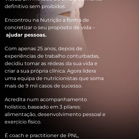
definitivo sem proibidos.
Encontrou na Nutrição a forma de
concretizar o seu propósito de vida –
ajudar pessoas.
Com apenas 25 anos, depois de
experiências de trabalho conturbadas,
decidiu tomar as rédeas da sua vida e
criar a sua própria clínica. Agora lidera
uma equipa de nutricionistas que soma
mais de 9 mil casos de sucesso.
Acredita num acompanhamento
holístico, baseado em 3 pilares:
alimentação, desenvolvimento pessoal e
exercício físico.
É coach e practitioner de PNL,