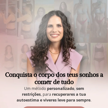
Conquista o corpo dos teus sonhos a
comer de tudo
Um método
personalizado
,
sem
restrições
, para
recuperares a tua
autoestima e viveres leve para sempre
.