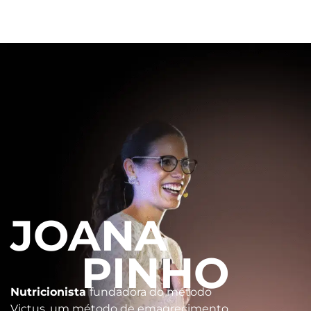
JOANA
PINHO
Nutricionista
fundadora do método
Victus, um método de emagrecimento