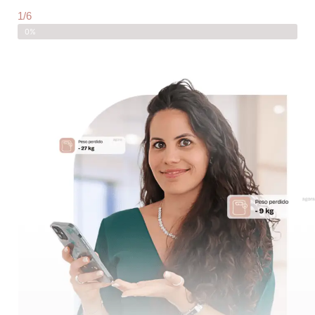
1/6
0%